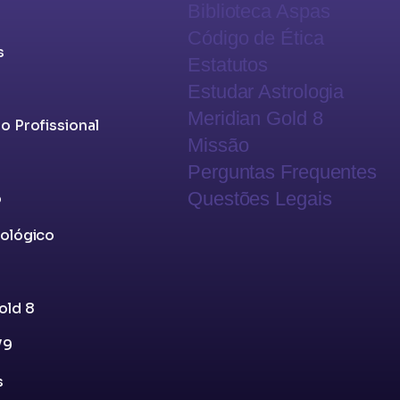
Biblioteca Aspas
​Código de Ética
s
Estatutos
​Estudar Astrologia
Meridian Gold 8
o Profissional
Missão
​Perguntas Frequentes
Questões Legais
o
rológico
old 8
V9
s