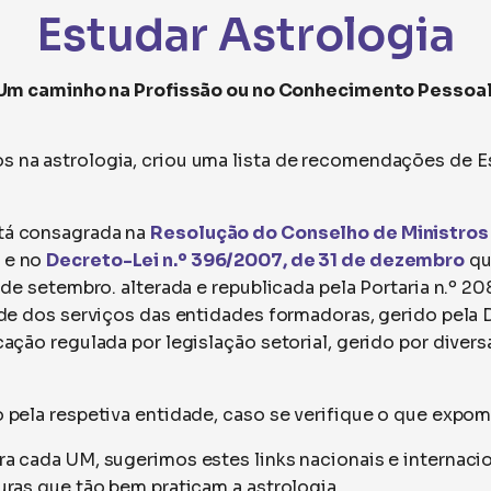
​Estudar Astrologia
Um caminho na Profissão ou no Conhecimento Pessoal
s na astrologia, criou uma lista de recomendações de E
stá consagrada na
Resolução do Conselho de Ministros 
l e no
Decreto-Lei n.º 396/2007, de 31 de dezembro
qu
6 de setembro. alterada e republicada pela Portaria n.º 2
dade dos serviços das entidades formadoras, gerido pel
cação regulada por legislação setorial, gerido por divers
o pela respetiva entidade, caso se verifique o que expom
ra cada UM, sugerimos estes links nacionais e internacio
uras que tão bem praticam a astrologia.