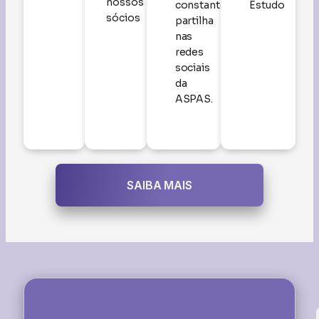
nossos
constante
Estudo
sócios
partilha
nas
redes
sociais
da
ASPAS.
SAIBA MAIS