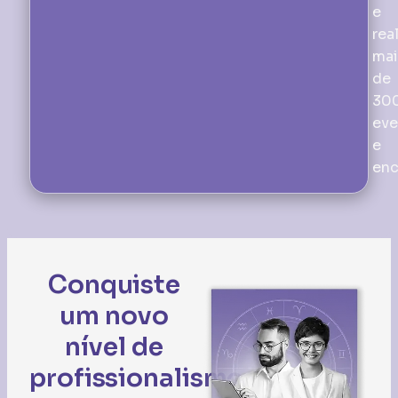
e
rea
mai
de
30
eve
e
enc
Conquiste
um novo
nível de
profissionalismo