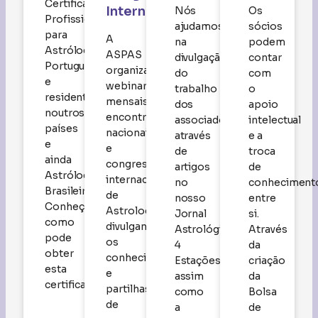
Certificação
Internacionais
Nós
Os
Profissional
ajudamos
sócios
para
A
na
podem
Astrólogos
ASPAS
divulgação
contar
Portugueses
organiza
do
com
e
webinars
trabalho
o
residentes
mensais,
dos
apoio
noutros
encontros
associados,
intelectual
países
nacionais
através
e a
e
e
de
troca
ainda
congressos
artigos
de
Astrólogos
internacionais
no
conheciment
Brasileiros.
de
nosso
entre
Conheça
Astrologia
Jornal
si.
como
divulgando
Astrológico
Através
pode
os
4
da
obter
conhecimentos
Estações,
criação
esta
e
assim
da
certificação
partilhas
como
Bolsa
de
a
de