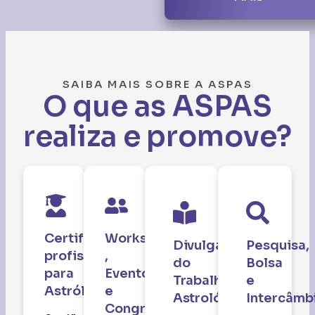
​SAIBA MAIS SOBRE A ASPAS
O que as ASPAS
realiza e promove?
Certificação
Workshops
Divulgação
Pesquisa,
profissional
,
do
Bolsa
para
Eventos
Trabalho
e
Astrólogos
e
Astrológico
Intercâmb
Congressos