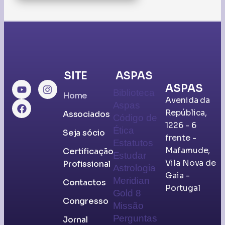
SITE
ASPAS
ASPAS
Biblioteca
Home
Avenida da
Aspas
República,
Associados
​Código de
1226 - 6
Ética
Seja sócio
frente -
Estatutos
Mafamude,
Certificação
​Estudar
Vila Nova de
Profissional
Astrologia
Gaia -
Meridian
Contactos
Portugal
Gold 8
Congresso
Missão
​Perguntas
Jornal