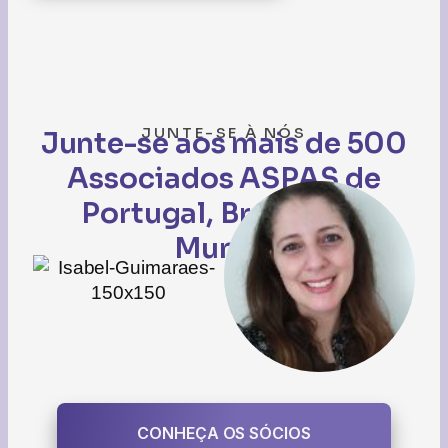
JUNTE-SE À NÓS
Junte-se aos mais de 500
Associados ASPAS de
Portugal, Brasil e do
Mundo
CONHEÇA OS SÓCIOS