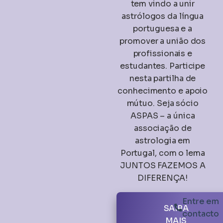
tem vindo a unir
astrólogos da língua
portuguesa e a
promover a união dos
profissionais e
estudantes. Participe
nesta partilha de
conhecimento e apoio
mútuo. Seja sócio
ASPAS – a única
associação de
astrologia em
Portugal, com o lema
JUNTOS FAZEMOS A
DIFERENÇA!
Entre em
SAIBA
contacto
MAIS