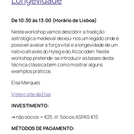
Longevidade
De 10:30 às 13:00 (Horário de Lisboa)
Neste workshop vamos descobrir a tradição
astrológica medieval deixou-nos um legado onde é
possível avaliar a força vital e a longevidade de um
nativo através do Hyleg e do Alcocoden. Neste
workshop pretende-se introduzir as bases desta
técnica clássica bem como mostrar alguns
exemplos práticos.
Elsa Marques
Viste o site da Elsa
INVESTIMENTO:
➞ não sócios = €25 /// Sócios ASPAS €15
MÉTODOS DE PAGAMENTO: