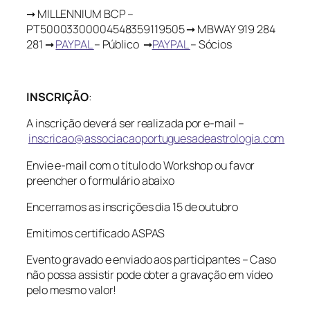
➞ MILLENNIUM BCP –
PT50003300004548359119505 ➞ MBWAY 919 284
281 ➞
PAYPAL
– Público ➞
PAYPAL
– Sócios
INSCRIÇÃO
:
A inscrição deverá ser realizada por e-mail –
inscricao@associacaoportuguesadeastrologia.com
Envie e-mail com o título do Workshop ou favor
preencher o formulário abaixo
Encerramos as inscrições dia 15 de outubro
Emitimos certificado ASPAS
Evento gravado e enviado aos participantes – Caso
não possa assistir pode obter a gravação em vídeo
pelo mesmo valor!