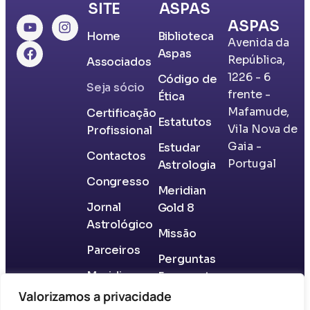
SITE
ASPAS
ASPAS
Home
Biblioteca
Avenida da
Aspas
República,
Associados
1226 - 6
​Código de
Seja sócio
frente -
Ética
Mafamude,
Certificação
Estatutos
Vila Nova de
Profissional
Gaia -
​Estudar
Contactos
Portugal
Astrologia
Congresso
Meridian
Jornal
Gold 8
Astrológico
Missão
Parceiros
​Perguntas
Meridian
Frequentes
Gold 8
Valorizamos a privacidade
Questões