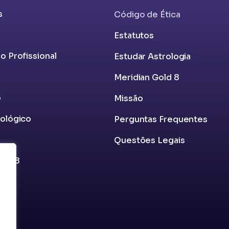
s
​Código de Ética
Estatutos
o Profissional
​Estudar Astrologia
Meridian Gold 8
o
Missão
rológico
​Perguntas Frequentes
Questões Legais
old 8
V9
s