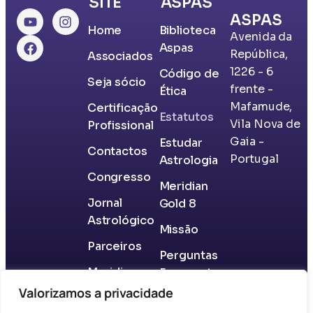
SITE
ASPAS
ASPAS
Home
Biblioteca
Avenida da
Aspas
República,
Associados
1226 - 6
​Código de
Seja sócio
frente -
Ética
Mafamude,
Certificação
Estatutos
Vila Nova de
Profissional
Gaia -
​Estudar
Contactos
Portugal
Astrologia
Congresso
Meridian
Jornal
Gold 8
Astrológico
Missão
Parceiros
​Perguntas
Meridian
Frequentes
Gold 8
Valorizamos a privacidade
Questões